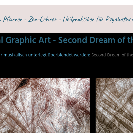
 Pfarrer - Zen-Lehrer - Heilpraktiker für Psychother
al Graphic Art - Second Dream of t
der musikalisch unterlegt überblendet werden:
Second Dream of the