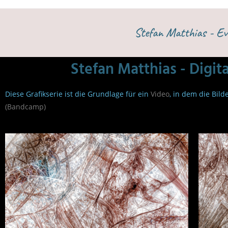
Stefan Matthias - Ev.
Stefan Matthias - Digit
Diese Grafikserie ist die Grundlage für ein
Video
, in dem die Bil
(Bandcamp)