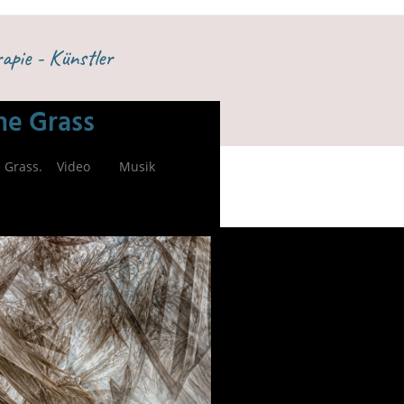
apie - Künstler
he Grass
 Grass.
Video
Musik